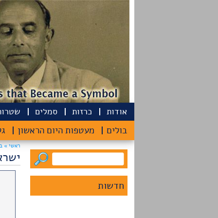
אודות
כרזות
סמלים
שטרות
​ מיקליס בסטיקס, המייסד של
MIESAI.com סטודיו העיצוב
צרו קשר
בולים
מעטפות היום הראשון
גל
בריגה, הוסיף הקדשה​ נהדרת
לאחים שמיר באתר האינטרנט
ראשי »
ב
שלו. מאי 2025
ישרא
חדשות
כתבת ישראל היום ליום
העצמאות ה-75 על השימוש