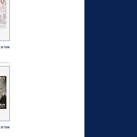
הייתה שלובה בחיי המדינה
שבדרך ובעשורים הראשונים
של המדינה".
הכרזה המפורסמת של האחים
שמיר "הטובים לטיס" פותחת
את הטור של עופר אדרת
ב"הארץ" לזכרו של הטייס
שבתאי גלבוע, שדגמן עבור
אורט 
הכרזה. "המעצבים האחים
שמיר התגייסו למשימה וגלבוע
הפך בן לילה למפורסם"- כותב
אדרת. נובמבר 2021
הלך לעולמו הטייס שבתאי
גלבוע (87),שדיגמן לכרזת
"הטובים לטיס" 1962 של
האחים שמיר. גלבוע סיים את
שירותו בחיל האוויר בדרגת
אלוף משנה ועבר לאל-על
כקברניט. נובמבר 2021
אורט 