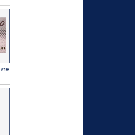
כרזה של האחים שמיר לרגל יום
הפועלת הבינלאומי
1952 מופיעה בתערוכה נודדת
בבתי ספר על מעמד האשה
בארץ ישראל. נובמבר 2021
במוזיאון העיר העתיקה ביפו
תפתח ב-19 בנובמבר תערוכת
אורט 
"מילים טובות" מטעם מרכז
שנקר לחקר העיצוב. בין
הכרזות יוצגו 5 כרזות שעיצבו
האחים שמיר בשנות ה-50
עבור מוסדות ציבור ומפעלי
תעשיה.
הקדם ברכותיך לחג - כרזה
,שעיצבו האחים שמיר עבור
דואר ישראל, מופיעה ב"ישראל
היום" בגודל חצי עמוד במדור