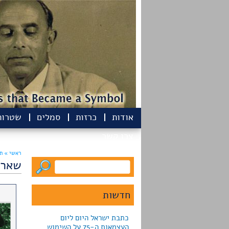
אודות
כרזות
סמלים
שטרות
צרו קשר
ראשי »
תח
שאר 
חדשות
כתבת ישראל היום ליום
העצמאות ה-75 על השימוש