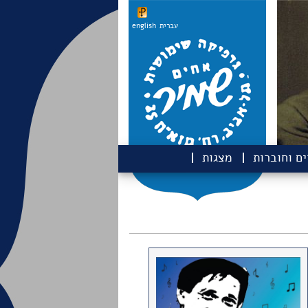
עברית
english
ם וחוברות
מצגות