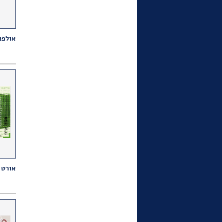
רוני דואק. בין המעצבים היו
האחים שמיר, אוטה וליש, פרנץ
קראוס, יוחנן סימון רודי דויטש
דיין. מאי 2022
אולפנ
עורך "שישבת" של "ישראל
היום" בחר בכרזה של האחים
שמיר לאייר מאמר של יאיר
ניצני על הדרדרות מעמדה של
השפה העברית, דצמבר 2021
לרגל 100 שנה לארכיון הציוני
אורט 
המרכזי יצא לאור ספר "אסופת
המאה". שני עמודים מוקדשים
לכרזה של האחים שמיר לגיוס
נשים ל-ATS במלחמת העולם
השנייה. על האחים שמיר כתבו
המחברים: "עבודתם הגרפית