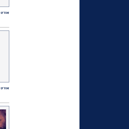
"70 שנה אחרי"
בעריכת דיויד סלע ספטמבר
אורט 
2021.
כרזה לא ידועה לנו של אחים
שמיר מ- 1938 לחבל הימי
לישראל התגלתה בימים אלה.
אורט 
הדמויות משטרי כסף של בנק
ישראל 1958, שצוירו על ידי
האחים שמיר על קיר חדר
האוכל של קיבוץ גינוסר.