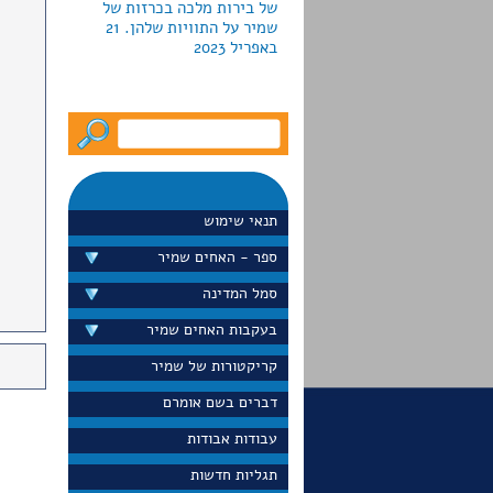
באפריל 2023
לקראת חג החנוכה2022 מוציאה
גלריה פרקש ביפו כרזות
צבאיות למכירה; חמש מהן
עוצבו ע"י האחים שמיר.
המחירים נעים מ-790 עד יותר
תנאי שימוש
מ-5000 דולר
ספר - האחים שמיר
סמל המדינה
בעקבות האחים שמיר
דייויד סלע הציג בערוץ 13 את
כרזת הדואר "הקדם במשלוח
קריקטורות של שמיר
ברכותיך לחגים" שעיצבו
האחים שמיר בראשית שנות
דברים בשם אומרם
ה-60 הוא גם הציג את הכרזה
עבודות אבודות
באתר הפופולרי שלו
"נוסטלגיה". ספטמבר 2022
תגליות חדשות