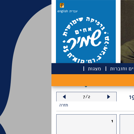
עברית
english
ם וחוברות
מצגות
האדם על הירח 1979
7/2
חזרה
1