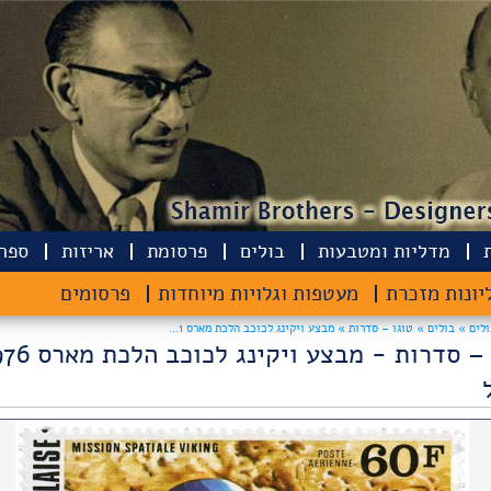
מדליות ומטבעות
בולים
פרסומת
אריזות
ספרי
יונות מזכרת
מעטפות וגלויות מיוחדות
פרסומים
ולים »
בולים »
טוגו – סדרות » מבצע ויקינג לכוכב הלכת מארס 1...
טוגו – סדרות - מבצע ויקינג לכ