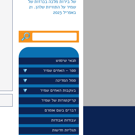
באפריל 2023
לקראת חג החנוכה2022 מוציאה
גלריה פרקש ביפו כרזות
צבאיות למכירה; חמש מהן
עוצבו ע"י האחים שמיר.
המחירים נעים מ-790 עד יותר
תנאי שימוש
מ-5000 דולר
ספר - האחים שמיר
סמל המדינה
בעקבות האחים שמיר
דייויד סלע הציג בערוץ 13 את
כרזת הדואר "הקדם במשלוח
קריקטורות של שמיר
ברכותיך לחגים" שעיצבו
האחים שמיר בראשית שנות
דברים בשם אומרם
ה-60 הוא גם הציג את הכרזה
עבודות אבודות
באתר הפופולרי שלו
"נוסטלגיה". ספטמבר 2022
תגליות חדשות