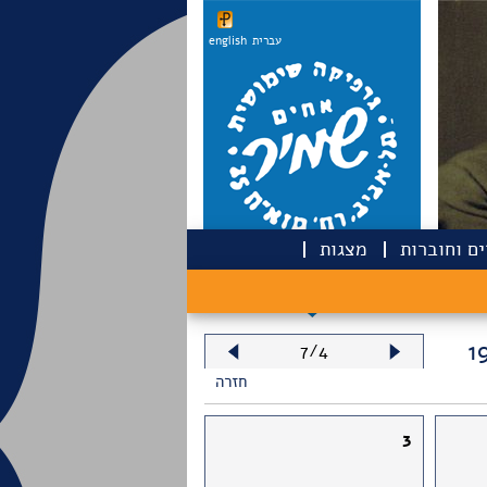
עברית
english
ם וחוברות
מצגות
וכב הלכת מארס 1976
7/4
חזרה
3