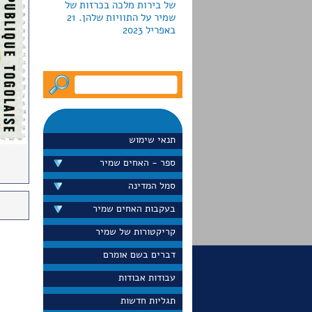
באפריל 2023
לקראת חג החנוכה2022 מוציאה
גלריה פרקש ביפו כרזות
צבאיות למכירה; חמש מהן
עוצבו ע"י האחים שמיר.
המחירים נעים מ-790 עד יותר
תנאי שימוש
מ-5000 דולר
ספר - האחים שמיר
סמל המדינה
בעקבות האחים שמיר
דייויד סלע הציג בערוץ 13 את
כרזת הדואר "הקדם במשלוח
קריקטורות של שמיר
ברכותיך לחגים" שעיצבו
האחים שמיר בראשית שנות
דברים בשם אומרם
ה-60 הוא גם הציג את הכרזה
עבודות אבודות
באתר הפופולרי שלו
"נוסטלגיה". ספטמבר 2022
תגליות חדשות