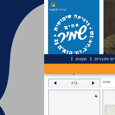
עברית
english
ם וחוברות
מצגות
חזרה
7/5
4