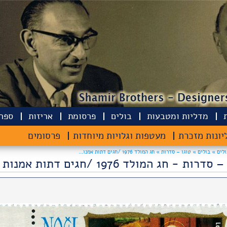
מדליות ומטבעות
בולים
פרסומת
אריזות
ספרי
יונות מזכרת
מעטפות וגלויות מיוחדות
פרסומים
ולים »
בולים »
טוגו – סדרות » חג המולד 1976 /חגים דתות אמנו...
דרות - חג המולד 1976 /חגים דתות אמנות