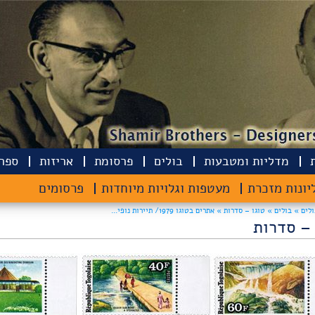
מדליות ומטבעות
בולים
פרסומת
אריזות
ספרי
יונות מזכרת
מעטפות וגלויות מיוחדות
פרסומים
ולים »
בולים »
טוגו – סדרות » אתרים בטוגו 1979/ תיירות נופי...
 – סדרות