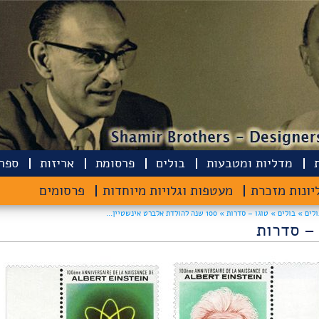
מדליות ומטבעות
בולים
פרסומת
אריזות
ספרי
יונות מזכרת
מעטפות וגלויות מיוחדות
פרסומים
ולים »
בולים »
טוגו – סדרות » 100 שנה להולדת אלברט אינשטיין...
 – סדרות