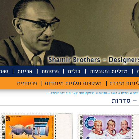
מדליות ומטבעות
בולים
פרסומת
אריזות
ספרי
יונות מזכרת
מעטפות וגלויות מיוחדות
פרסומים
ולים »
בולים »
טוגו – סדרות » פרויקט אמריקאי-סובייטי אפולו-...
 – סדרות