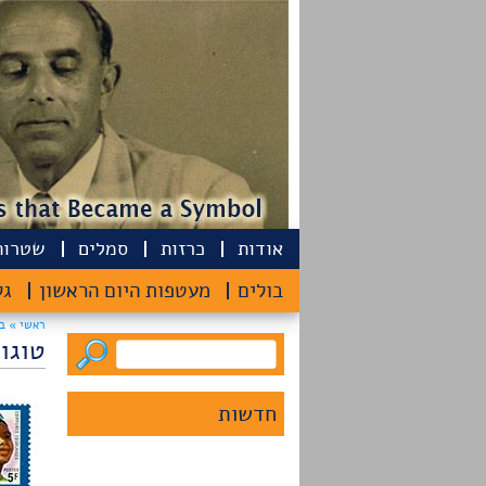
אודות
כרזות
סמלים
שטרות
​ מיקליס בסטיקס, המייסד של
MIESAI.com סטודיו העיצוב
צרו קשר
בולים
מעטפות היום הראשון
גל
בריגה, הוסיף הקדשה​ נהדרת
לאחים שמיר באתר האינטרנט
ראשי »
ב
שלו. מאי 2025
טוגו
חדשות
כתבת ישראל היום ליום
העצמאות ה-75 על השימוש