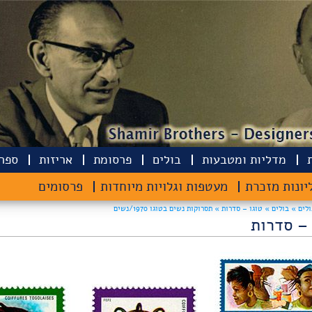
מדליות ומטבעות
בולים
פרסומת
אריזות
ספרי
יונות מזכרת
מעטפות וגלויות מיוחדות
פרסומים
ולים »
בולים »
טוגו – סדרות » תסרוקות נשים בטוגו 1970/נשים
 – סדרות