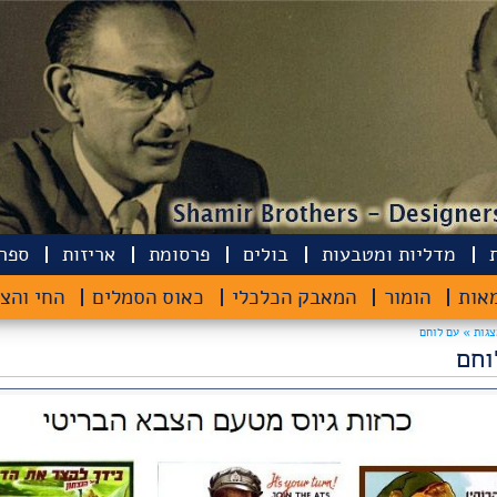
מדליות ומטבעות
בולים
פרסומת
אריזות
ספרי
אות
הומור
המאבק הכלכלי
כאוס הסמלים
החי והצ
צגות »
עם לוחם
וחם