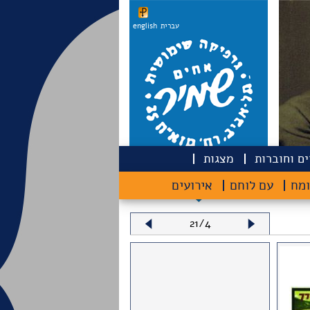
עברית
english
ם וחוברות
מצגות
ומח
עם לוחם
אירועים
21/4