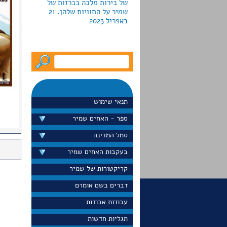
באפריל 2023
לקראת חג החנוכה2022 מוציאה
גלריה פרקש ביפו כרזות
צבאיות למכירה; חמש מהן
עוצבו ע"י האחים שמיר.
המחירים נעים מ-790 עד יותר
תנאי שימוש
מ-5000 דולר
ספר - האחים שמיר
סמל המדינה
בעקבות האחים שמיר
דייויד סלע הציג בערוץ 13 את
כרזת הדואר "הקדם במשלוח
קריקטורות של שמיר
ברכותיך לחגים" שעיצבו
האחים שמיר בראשית שנות
דברים בשם אומרם
ה-60 הוא גם הציג את הכרזה
עבודות אבודות
באתר הפופולרי שלו
"נוסטלגיה". ספטמבר 2022
תגליות חדשות