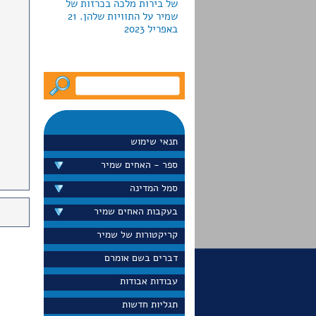
באפריל 2023
לקראת חג החנוכה2022 מוציאה
גלריה פרקש ביפו כרזות
צבאיות למכירה; חמש מהן
עוצבו ע"י האחים שמיר.
המחירים נעים מ-790 עד יותר
תנאי שימוש
מ-5000 דולר
ספר - האחים שמיר
סמל המדינה
בעקבות האחים שמיר
דייויד סלע הציג בערוץ 13 את
כרזת הדואר "הקדם במשלוח
קריקטורות של שמיר
ברכותיך לחגים" שעיצבו
האחים שמיר בראשית שנות
דברים בשם אומרם
ה-60 הוא גם הציג את הכרזה
עבודות אבודות
באתר הפופולרי שלו
"נוסטלגיה". ספטמבר 2022
תגליות חדשות