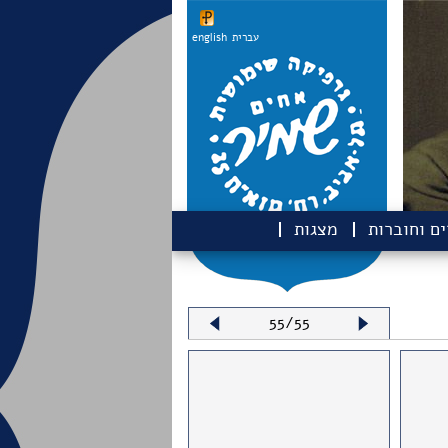
עברית
english
ם וחוברות
מצגות
55/55