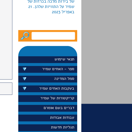
באפריל 2023
לקראת חג החנוכה2022 מוציאה
גלריה פרקש ביפו כרזות
צבאיות למכירה; חמש מהן
עוצבו ע"י האחים שמיר.
המחירים נעים מ-790 עד יותר
תנאי שימוש
מ-5000 דולר
ספר - האחים שמיר
סמל המדינה
בעקבות האחים שמיר
דייויד סלע הציג בערוץ 13 את
כרזת הדואר "הקדם במשלוח
קריקטורות של שמיר
ברכותיך לחגים" שעיצבו
האחים שמיר בראשית שנות
דברים בשם אומרם
ה-60 הוא גם הציג את הכרזה
עבודות אבודות
באתר הפופולרי שלו
"נוסטלגיה". ספטמבר 2022
תגליות חדשות