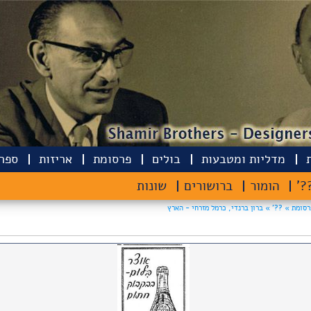
מדליות ומטבעות
בולים
פרסומת
אריזות
ספרי
??
הומור
ברושורים
שונות
רסומת »
??' »
ברון ברנדי, כרמל מזרחי - הארץ