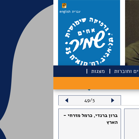
עברית
english
ם וחוברות
מצגות
49/5
ברון ברנדי, כרמל מזרחי -
הארץ