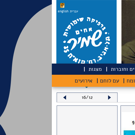
עברית
english
ם וחוברות
מצגות
ומח
עם לוחם
אירועים
16/12