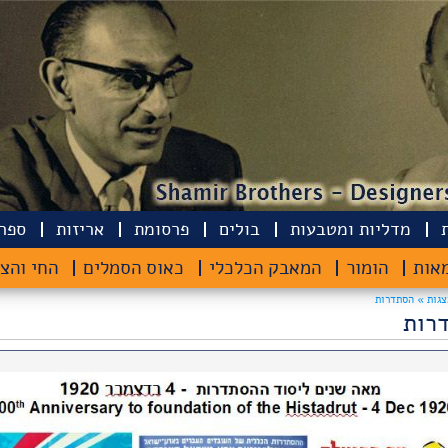
מדליות ומטבעות
בולים
פרסומת
אריזות
ספרי
אות
הומור
המאבק הכלכלי
כאוס הסמלים
החי והצ
צגות »
הסתדרות
רות