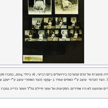
במכירה פומבית של קדם שנע
ד הקדמי עוצב ע"י האחים שמיר ב-1959 (הצד האחורי עוצב ע"י יעקב צים).
 שהושגו לא היו אחידים: הסקיצות של שטר חיילת נח"ל ושטר הדייג נמכרו ב-5000 דולר כל אחד. שטר המ