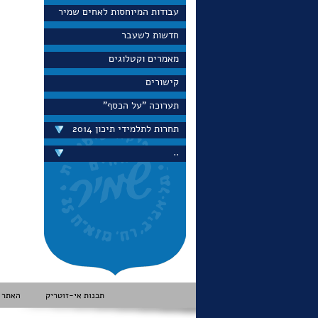
עבודות המיוחסות לאחים שמיר
חדשות לשעבר
קובץ מאמרים של ד"ר עינת
וילף יצא לאור בארה"ב "האם
מאמרים וקטלוגים
כולם צריכים להיות ציונים".
על השער מופיע שטר כסף של
קישורים
האחים שמיר מ-1958 ודיוקן
של עינת וילף שצויר בהשראת
תערוכה "על הכסף"
חיילת נח"ל על השטר.
תחרות לתלמידי תיכון 2014
..
במכירה הפומבית ה-100 של
נגב הולילנד מוצעת מעטפת
היום הראשון שעוצבה ע"י
האחים שמיר של בול הנגב
משנת 1950. ספטמבר 2022
תכנות אי-זוטריק האתר הופק בסיוע מכון שנקר © כל הזכויות שמורות למשפחת שמיר
באירוע של התאחדות