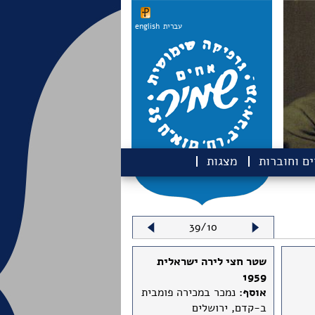
עברית
english
ם וחוברות
מצגות
39/10
שטר חצי לירה ישראלית
1959
אוסף:
נמכר במכירה פומבית
ב-קדם, ירושלים