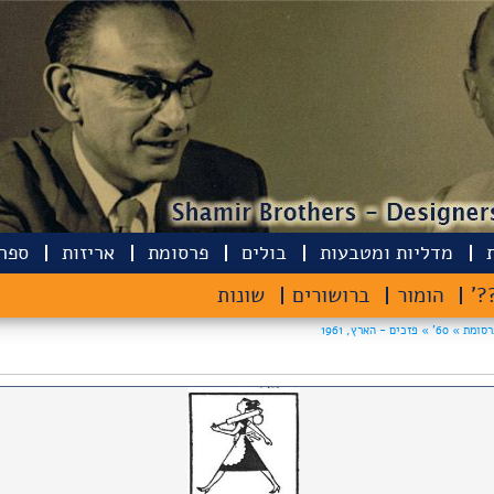
מדליות ומטבעות
בולים
פרסומת
אריזות
ספרי
??
הומור
ברושורים
שונות
רסומת »
60' »
פזכים - הארץ, 1961