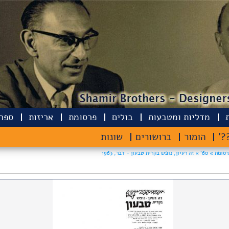
מדליות ומטבעות
בולים
פרסומת
אריזות
ספרי
??
הומור
ברושורים
שונות
רסומת »
60' »
זה רעיון, נופש בקרית טבעון - דבר, 1963