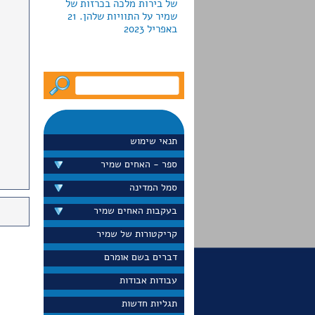
באפריל 2023
לקראת חג החנוכה2022 מוציאה
גלריה פרקש ביפו כרזות
צבאיות למכירה; חמש מהן
עוצבו ע"י האחים שמיר.
המחירים נעים מ-790 עד יותר
תנאי שימוש
מ-5000 דולר
ספר - האחים שמיר
סמל המדינה
בעקבות האחים שמיר
דייויד סלע הציג בערוץ 13 את
כרזת הדואר "הקדם במשלוח
קריקטורות של שמיר
ברכותיך לחגים" שעיצבו
האחים שמיר בראשית שנות
דברים בשם אומרם
ה-60 הוא גם הציג את הכרזה
עבודות אבודות
באתר הפופולרי שלו
"נוסטלגיה". ספטמבר 2022
תגליות חדשות