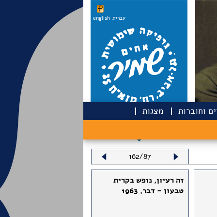
עברית
english
ם וחוברות
מצגות
162/87
זה רעיון, נופש בקרית
טבעון - דבר, 1963