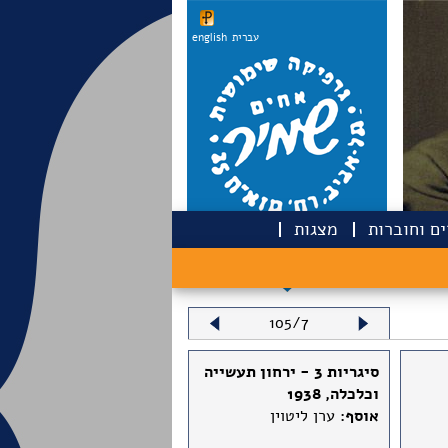
עברית
english
ם וחוברות
מצגות
105/7
סיגריות 3 - ירחון תעשייה
וכלכלה, 1938
אוסף:
ערן ליטוין