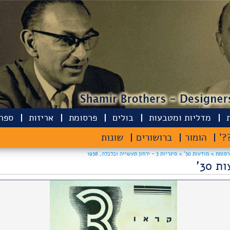
מדליות ומטבעות
בולים
פרסומת
אריזות
ספרי
??
הומור
ברושורים
שונות
רסומת »
מודעות 30' »
סיגריות 3 - ירחון תעשייה וכלכלה, 1938
 30'