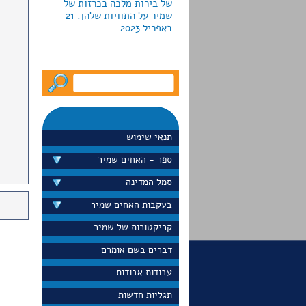
באפריל 2023
לקראת חג החנוכה2022 מוציאה
גלריה פרקש ביפו כרזות
צבאיות למכירה; חמש מהן
עוצבו ע"י האחים שמיר.
המחירים נעים מ-790 עד יותר
תנאי שימוש
מ-5000 דולר
ספר - האחים שמיר
סמל המדינה
בעקבות האחים שמיר
דייויד סלע הציג בערוץ 13 את
כרזת הדואר "הקדם במשלוח
קריקטורות של שמיר
ברכותיך לחגים" שעיצבו
האחים שמיר בראשית שנות
דברים בשם אומרם
ה-60 הוא גם הציג את הכרזה
עבודות אבודות
באתר הפופולרי שלו
"נוסטלגיה". ספטמבר 2022
תגליות חדשות