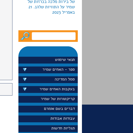
באפריל 2023
לקראת חג החנוכה2022 מוציאה
גלריה פרקש ביפו כרזות
צבאיות למכירה; חמש מהן
עוצבו ע"י האחים שמיר.
המחירים נעים מ-790 עד יותר
תנאי שימוש
מ-5000 דולר
ספר - האחים שמיר
סמל המדינה
בעקבות האחים שמיר
דייויד סלע הציג בערוץ 13 את
כרזת הדואר "הקדם במשלוח
קריקטורות של שמיר
ברכותיך לחגים" שעיצבו
האחים שמיר בראשית שנות
דברים בשם אומרם
ה-60 הוא גם הציג את הכרזה
עבודות אבודות
באתר הפופולרי שלו
"נוסטלגיה". ספטמבר 2022
תגליות חדשות