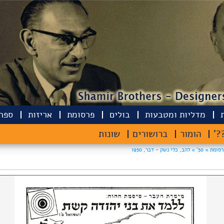
מדליות ומטבעות
בולים
פרסומת
אריזות
ספרי
??
הומור
ברושורים
שונות
רסומת »
50' »
להב, כלי נשק - דבר, 1950