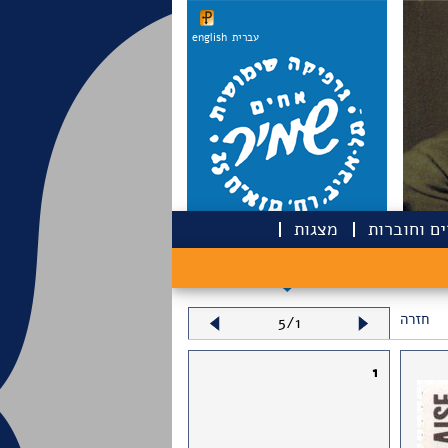
עברית
english
ם וחוברות
מצגות
חזרה
5/1
1