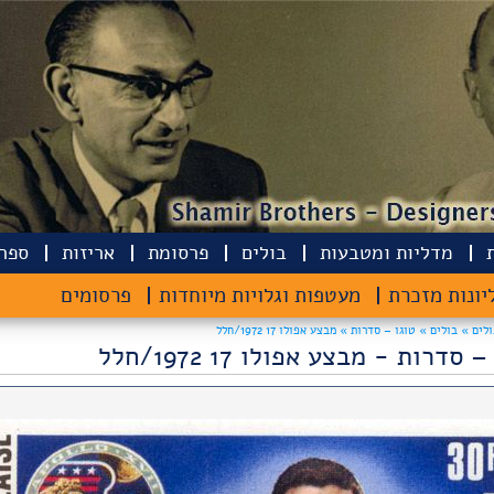
מדליות ומטבעות
בולים
פרסומת
אריזות
ספרי
יונות מזכרת
מעטפות וגלויות מיוחדות
פרסומים
ולים »
בולים »
טוגו – סדרות » מבצע אפולו 17 1972/חלל
 סדרות - מבצע אפולו 17 1972/חלל