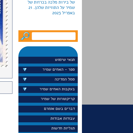
באפריל 2023
לקראת חג החנוכה2022 מוציאה
גלריה פרקש ביפו כרזות
צבאיות למכירה; חמש מהן
עוצבו ע"י האחים שמיר.
המחירים נעים מ-790 עד יותר
תנאי שימוש
מ-5000 דולר
ספר - האחים שמיר
סמל המדינה
בעקבות האחים שמיר
דייויד סלע הציג בערוץ 13 את
כרזת הדואר "הקדם במשלוח
קריקטורות של שמיר
ברכותיך לחגים" שעיצבו
האחים שמיר בראשית שנות
דברים בשם אומרם
ה-60 הוא גם הציג את הכרזה
עבודות אבודות
באתר הפופולרי שלו
"נוסטלגיה". ספטמבר 2022
תגליות חדשות